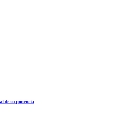
El XIII Congreso de Economistas de América Latina y el 
Bogotá
Hace 2 años
in:
Noticias
sin comentarios
al de su ponencia